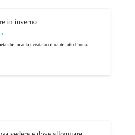
re in inverno
to
eta che incanta i visitatori durante tutto l’anno.
]
osa vedere e dove alloggiare