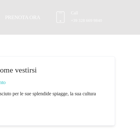
ento
Call
PRENOTA ORA
+39 328 669 9840
ome vestirsi
nto
osciuto per le sue splendide spiagge, la sua cultura