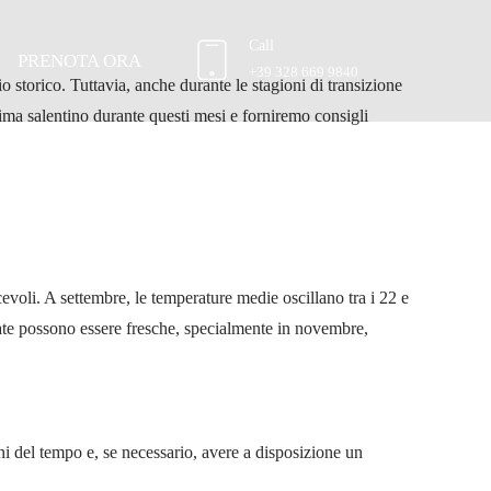
come vestirsi
Call
PRENOTA ORA
+39 328 669 9840
io storico. Tuttavia, anche durante le stagioni di transizione
lima salentino durante questi mesi e forniremo consigli
evoli. A settembre, le temperature medie oscillano tra i 22 e
ate possono essere fresche, specialmente in novembre,
i del tempo e, se necessario, avere a disposizione un