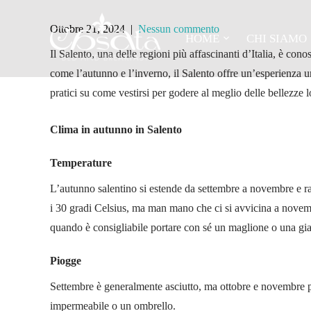
Autunno-inve
Skip
to
Ottobre 21, 2024
|
Nessun commento
HOME
CHI SIAMO
content
Il Salento, una delle regioni più affascinanti d’Italia, è cono
come l’autunno e l’inverno, il Salento offre un’esperienza un
pratici su come vestirsi per godere al meglio delle bellezze l
Clima in autunno in Salento
Temperature
L’autunno salentino si estende da settembre a novembre e rap
i 30 gradi Celsius, ma man mano che ci si avvicina a novem
quando è consigliabile portare con sé un maglione o una gia
Piogge
Settembre è generalmente asciutto, ma ottobre e novembre po
impermeabile o un ombrello.