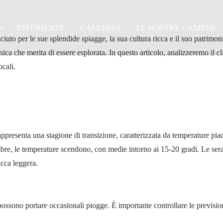
rno in Salento: clima e 
ESPERIENZE
GALLERIA
LE NOSTRE CAMERE
sciuto per le sue splendide spiagge, la sua cultura ricca e il suo patrimon
ica che merita di essere esplorata. In questo articolo, analizzeremo il c
ocali.
presenta una stagione di transizione, caratterizzata da temperature piac
bre, le temperature scendono, con medie intorno ai 15-20 gradi. Le ser
cca leggera.
ssono portare occasionali piogge. È importante controllare le prevision