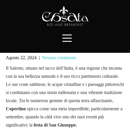
Skip
to
content
Perché visitare Copertino a Settembre:
Agosto 22, 2024
|
Nessun commento
storia, cultura e festa di San Giuseppe
Il Salento, situato nel tacco dell’Italia, è una regione che incanta
con la sua bellezza naturale e il suo ricco patrimonio culturale.
Le sue coste sabbiose, le acque cristalline e i paesaggi pittoreschi
si combinano con una storia millenaria e una vibrante tradizione
locale. Tra le numerose gemme di questa terra affascinante,
Copertino
spicca come una meta imperdibile, particolarmente a
settembre, quando la città vive uno dei suoi eventi più
significativi: la
festa di San Giuseppe.