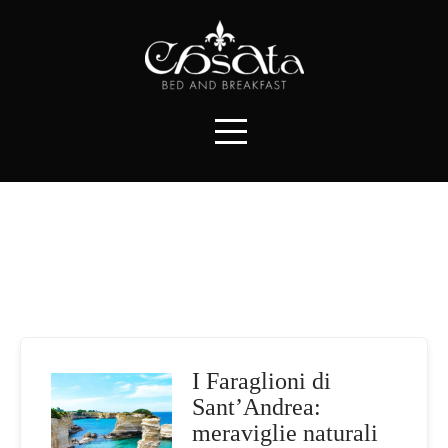
Skip
to
content
Tag:
Faraglioni di Sant’Andrea
I Faraglioni di
Sant’Andrea:
meraviglie naturali